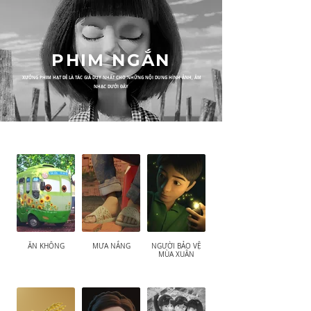
PHIM NGẮN
XƯỞNG PHIM HẠT DẺ LÀ TÁC GIẢ DUY NHẤT CHO NHỮNG NỘI DUNG HÌNH ẢNH, ÂM
NHẠC DƯỚI ĐÂY
ĂN KHÔNG
MƯA NẮNG
NGƯỜI BẢO VỆ
MÙA XUÂN