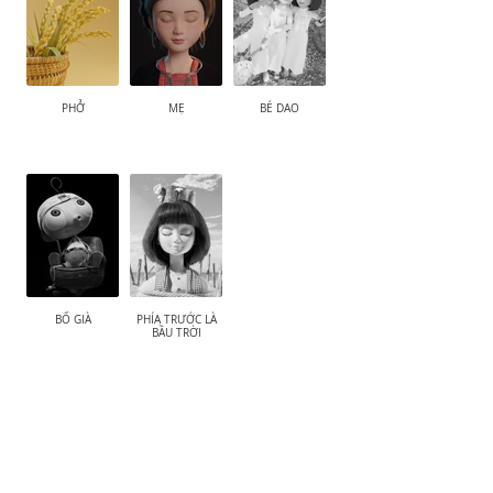
PHỞ
MẸ
BÉ DAO
BỐ GIÀ
PHÍA TRƯỚC LÀ
BẦU TRỜI